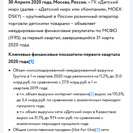
30 Апреля 2020 года, Москва, Россия. –
ГК «Детский
мир» (далее – «Детский мир» или «Компания», MOEX:
DSKY) – крупнейший в России розничный оператор
торговли детскими товарами – объявляет
неаудированные финансовые результаты по МСФО
(IFRS) за первый квартал, завершившийся 31 марта
2020 года.
Ключевые финансовые показатели первого квартала
2020 года
[1]
Объем консолидированной неаудированной выручки
Группы в 1-м квартале 2020 года увеличился на 11,2% до 31,0
млрд руб. по сравнению с 27,9 млрд руб. в 1-м
квартале 2019 года;
в т.ч. объем выручки интернет-магазина
[2]
вырос на 110,5%
до 5,4 млрд руб. по сравнению с аналогичным периодом
прошлого года;
в т.ч. объем выручки сети «Детский мир» в Казахстане
вырос на 31,1% до 974 млн руб. по сравнению с
аналогичным периодом прошлого года.
Общие сопоставимые продажи (like-for-like)
[3]
сети