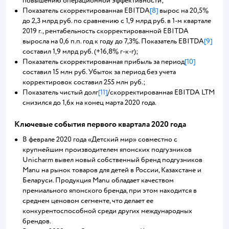
повышению операционной эффективности;
Показатель скорректированная EBITDA
[8]
вырос на 20,5%
до 2,3 млрд руб. по сравнению с 1,9 млрд руб. в 1-м квартале
2019 г., рентабельность скорректированной EBITDA
выросла на 0,6 п.п. год к году до 7,3%. Показатель EBITDA
[9]
составил 1,9 млрд руб. (+16,8% г-к-г);
Показатель скорректированная прибыль за период
[10]
составил 15 млн руб. Убыток за период без учета
корректировок составил 255 млн руб.;
Показатель чистый долг
[11]
/скорректированная EBITDA LTM
снизился до 1,6х на конец марта 2020 года.
Ключевые события первого квартала 2020 года
В феврале 2020 года «Детский мир» совместно с
крупнейшим производителем японских подгузников
Unicharm вывел новый собственный бренд подгузников
Manu на рынок товаров для детей в России, Казахстане и
Беларуси. Продукция Manu обладает качеством
премиального японского бренда, при этом находится в
среднем ценовом сегменте, что делает ее
конкурентоспособной среди других международных
брендов.