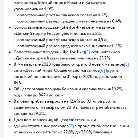
магазинов «Детский мир» в России и Казахстане
увеличились на 4,0%.
сопоставимый рост числа чеков составил 4,4%;
сопоставимый размер среднего чека снизился на 0,4%.
Сопоставимые продажи (like-for-like) сети магазинов
«Детский мир» в России увеличились на 3,5%:
сопоставимый рост числа чеков составил 3,9%;
сопоставимый размер среднего чека снизился на 0,4%.
Сопоставимые продажи (like-for-like)
[4]
сети магазинов
«Детский мир» в Казахстане увеличились на 25,7%.
В 1-м квартале 2020 года было открыто 8 новых магазинов
[5]
сети «Детский мир». Общее число магазинов
[6]
Группы
компаний по состоянию на 31 марта 2020 года составило
846.
Общая торговая площадь Компании увеличилась на 10,2%
год к году до 847 тыс. кв. м.
Валовая прибыль выросла на 12,4% до 9,1 млрд руб. по
сравнению c 1-м кварталом 2019 г.; валовая рентабельность
составила 29,3%;
Доля коммерческих, общехозяйственных и
административных расходов
[7]
в процентном соотношении
от выручки сократилась с 22,3% до 22,0% благодаря