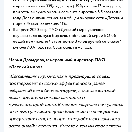
консолидированной неаудированной выручки ГК «Детский
мир» снизился на 33% год к году (-19% г-к-г на 17-й неделе),
при этом выручка онлайн-сегмента выросла в 3,5 раза год к
году. Доля онлайн-сегмента в общей выручке сети «Детский
мир» в России составила 41%.
В апреле 2020 года ПАО «Детский мир» успешно
осуществило выпуск биржевых облигаций серии БО-06
общей номинальной стоимостью 3 млрд рублей со ставкой
купона 7,0% годовых. Срок оферты – 3 года.
Мария Давыдова
, генеральный директор ПАО
«Детский мир»:
«Сегодняшний кризис, как и предыдущие спады,
подтверждает высокую эффективность ранее
выбранной нами бизнес-модели, в основе которой
лежат принципы омниканальности и
мультикатегорийности. В первом квартале нам удалось
не только увеличить долю Компании на всех рынках
присутствия сети, но и при этом добиться взрывного
роста онлайн-сегмента. Вместе с тем мы продолжаем