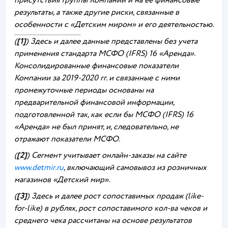
присутствия Группы Компаний и на ее финансовые
результаты, а также другие риски, связанные в
особенности с «Детским миром» и его деятельностью.
(
[1]
) Здесь и далее данные представлены без учета
применения стандарта МСФО (IFRS) 16 «Аренда».
Консолидированные финансовые показатели
Компании за 2019-2020 гг. и связанные с ними
промежуточные периоды основаны на
предварительной финансовой информации,
подготовленной так, как если бы МСФО (IFRS) 16
«Аренда» не был принят, и, следовательно, не
отражают показатели МСФО.
(
[2]
) Сегмент учитывает онлайн-заказы на сайте
www.detmir.ru
, включающий самовывоз из розничных
магазинов «Детский мир».
(
[3]
) Здесь и далее рост сопоставимых продаж (like-
for-like) в рублях, рост сопоставимого кол-ва чеков и
среднего чека рассчитаны на основе результатов