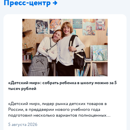
Пресс-центр →
«Детский мир»: собрать ребенка в школу можно за 5
тысяч рублей
«Детский мир», лидер рынка детских товаров в
России, в преддверии нового учебного года
подготовил несколько вариантов полноценных
комплектов одежды и обучи, а также канцелярских
5 августа 2026
принадлежностей для мальчиков и девочек. Суммарно