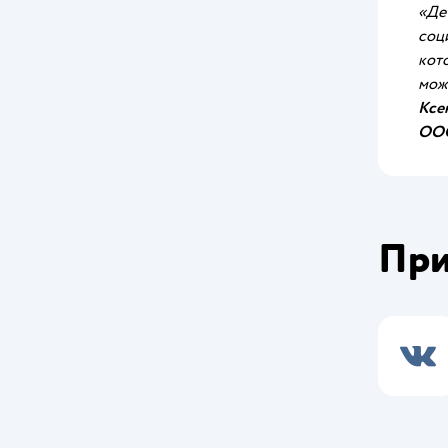
«Де
соц
кот
може
Ксе
ООО
При