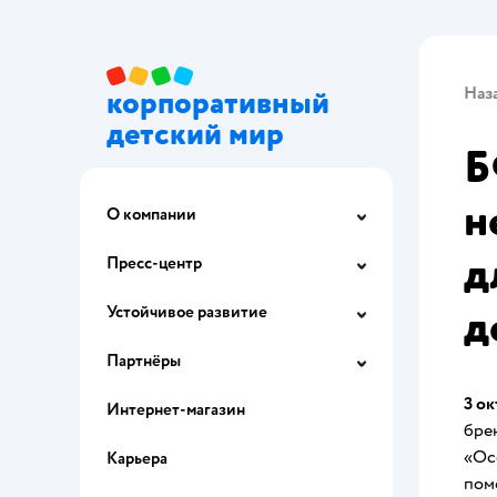
Наз
корпоративный
детский мир
Б
н
О компании
д
Пресс-центр
д
Устойчивое развитие
Партнёры
3 ок
Интернет-магазин
бре
«Ос
Карьера
пом