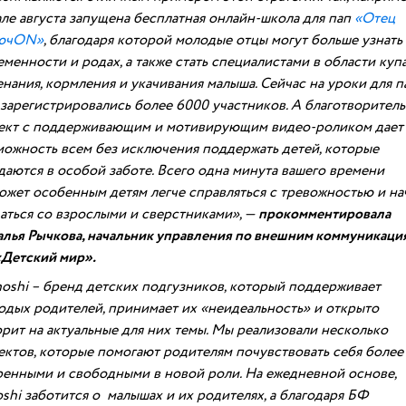
але августа запущена бесплатная онлайн-школа для пап
«Отец
ючON»
, благодаря которой молодые отцы могут больше узнать
менности и родах, а также стать специалистами в области купа
енания, кормления и укачивания малыша. Сейчас на уроки для п
 зарегистрировались более 6000 участников. А благотворител
ект с поддерживающим и мотивирующим видео-роликом дает
можность всем без исключения поддержать детей, которые
даются в особой заботе. Всего одна минута вашего времени
ожет особенным детям легче справляться с тревожностью и на
аться со взрослыми и сверстниками», —
прокомментировала
алья Рычкова, начальник управления по внешним коммуникаци
«Детский мир».
noshi – бренд детских подгузников, который поддерживает
одых родителей, принимает их «неидеальность» и открыто
орит на актуальные для них темы. Мы реализовали несколько
ектов, которые помогают родителям почувствовать себя более
ренными и свободными в новой роли. На ежедневной основе,
oshi заботится о малышах и их родителях, а благодаря БФ