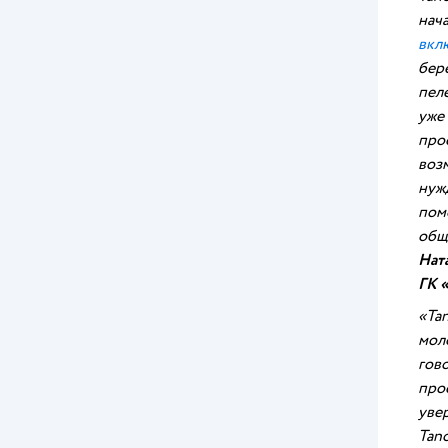
нач
вкл
бере
пел
уже
про
воз
нуж
пом
общ
Нат
ГК 
«Ta
мол
гов
про
уве
Tan