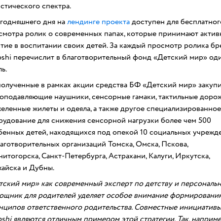
истического спектра.
егодняшнего дня на
лендинге проекта
доступен для бесплатног
смотра ролик о современных папах, которые принимают актив
стие в воспитании своих детей. За каждый просмотр ролика бр
oshi перечислит в благотворительный фонд «Детский мир» од
ь.
полученные в рамках акции средства БФ «Детский мир» закуп
оподавляющие наушники, сенсорные гамаки, тактильные дорож
желенные жилеты и одеяла, а также другое специализированное
рудование для снижения сенсорной нагрузки более чем 500
бенных детей, находящихся под опекой 10 социальных учрежд
лаготворительных организаций Томска, Омска, Пскова,
итогорска, Санкт-Петербурга, Астрахани, Калуги, Иркутска,
айска и Дубны.
тский мир» как современный эксперт по детству и персональ
ощник для родителей уделяет особое внимание формировани
нципов ответственного родительства. Совместные инициативы
shi являются отличным примером этой стратегии. Так, наприме