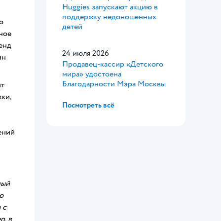
Huggies запускают акцию в
поддержку недоношенных
о
детей
ное
енд
24 июля 2026
ин
Продавец-кассир «Детского
мира» удостоена
Благодарности Мэра Москвы
ит
ки,
Посмотреть всё
ений
ный
ю
 с
р, в