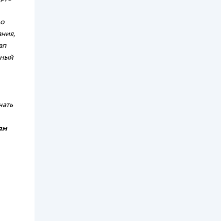
 о
ния,
ап
ьный
чать
ям