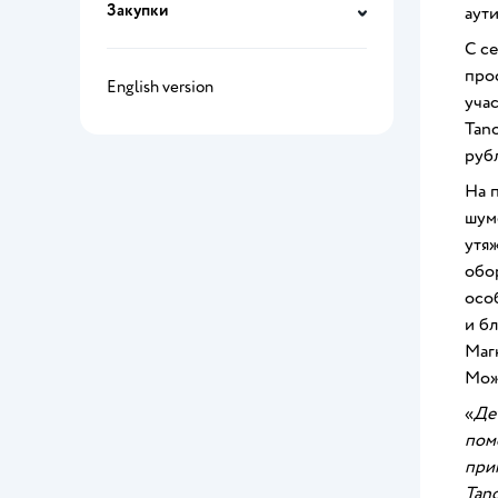
Закупки
аут
С с
про
English version
уча
Tan
рубл
На 
шум
утя
обо
осо
и б
Магн
Мож
«
Де
пом
при
Tano