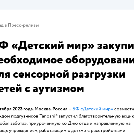
ад в Пресс-релизы
Ф «Детский мир» закупи
еобходимое оборудован
ля сенсорной разгрузки
етей с аутизмом
тября 2023 года. Москва. Россия
–
БФ «Детский мир»
совместн
ндом подгузников Tanoshi* запустил благотворительную акци
обая забота», приуроченную ко Дню отца и направленную на
ощь учреждениям, работающим с детьми с расстройствами