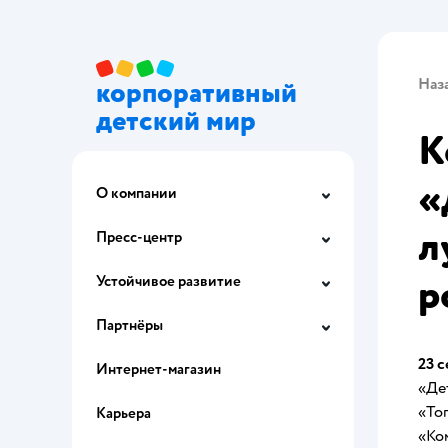
Наз
корпоративный
детский мир
К
«
О компании
л
Пресс-центр
р
Устойчивое развитие
Партнёры
23 с
Интернет-магазин
«Де
«То
Карьера
«Ко