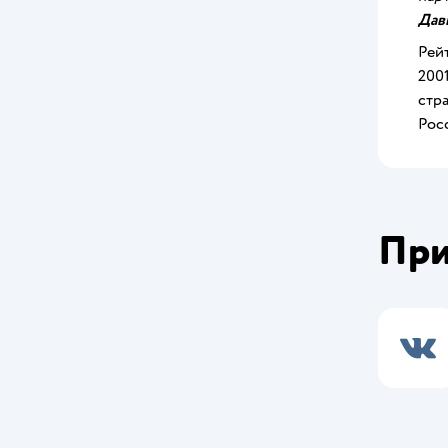
Дав
Рей
200
стр
Росс
При