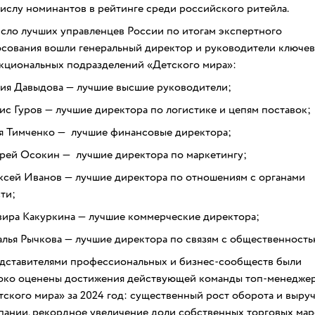
числу номинантов в рейтинге среди российского ритейла.
исло лучших управленцев России по итогам экспертного
осования вошли генеральный директор и руководители ключе
кциональных подразделений «Детского мира»:
ия Давыдова — лучшие высшие руководители;
ис Гуров — лучшие директора по логистике и цепям поставок;
я Тимченко — лучшие финансовые директора;
рей Осокин — лучшие директора по маркетингу;
ксей Иванов — лучшие директора по отношениям с органами
ти;
вира Какуркина — лучшие коммерческие директора;
алья Рычкова — лучшие директора по связям с общественность
дставителями профессиональных и бизнес-сообществ были
око оценены достижения действующей команды топ-менедже
тского мира» за 2024 год: существенный рост оборота и выру
пании, рекордное увеличение доли собственных торговых мар