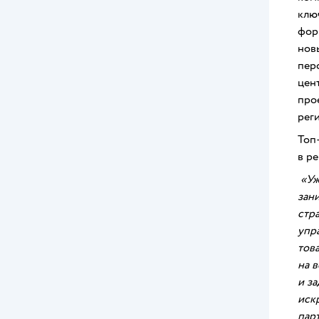
клю
фор
нов
пер
цен
про
рег
Топ
в р
«Уж
зан
стр
упр
тов
на 
и з
иск
пар