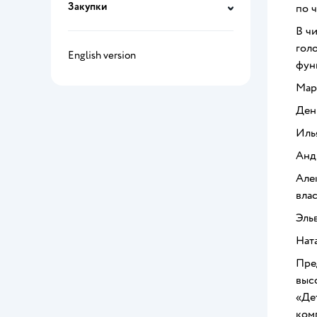
Закупки
по 
В ч
гол
English version
фун
Мар
Ден
Иль
Анд
Але
влас
Эль
Нат
Пре
выс
«Де
ком