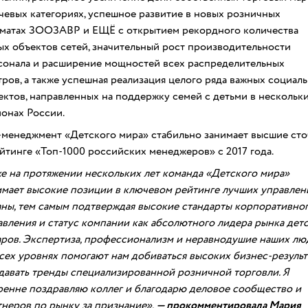
чевых категориях, успешное развитие в новых розничных
матах ЗООЗАВР и ЕЩЁ с открытием рекордного количества
ых объектов сетей, значительный рост производительности
сонала и расширение мощностей всех распределительных
тров, а также успешная реализация целого ряда важных социал
ектов, направленных на поддержку семей с детьми в нескольк
ионах России.
-менеджмент «Детского мира» стабильно занимает высшие ст
ейтинге «Топ-1000 российских менеджеров» с 2017 года.
е на протяжении нескольких лет команда «Детского мира»
имает высокие позиции в ключевом рейтинге лучших управлен
аны, тем самым подтверждая высокие стандарты корпоративно
авления и статус компании как абсолютного лидера рынка дет
аров. Экспертиза, профессионализм и неравнодушие наших лю
всех уровнях помогают нам добиваться высоких бизнес-результ
адавать тренды специализированной розничной торговли. Я
ренне поздравляю коллег и благодарю деловое сообщество и
тнеров по рынку за признание»,
— прокомментировала Мария