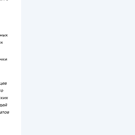
ьных
их
очки
цев
го
ских
дей
атов