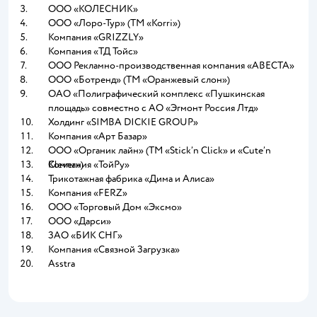
ООО «КОЛЕСНИК»
ООО «КОЛЕСНИК»
ООО «Лоро-Тур» (ТМ «Korri»)
ООО «Лоро-Тур» (ТМ «Korri»)
Компания «GRIZZLY»
Компания «GRIZZLY»
Компания «ТД Тойс»
Компания «ТД Тойс»
ООО Рекламно-производственная компания «АВЕСТА»
ООО Рекламно-производственная компания «АВЕСТА»
ООО «Ботренд» (ТМ «Оранжевый слон»)
ООО «Ботренд» (ТМ «Оранжевый слон»)
ОАО «Полиграфический комплекс «Пушкинская площадь»
ОАО «Полиграфический комплекс «Пушкинская
совместно с АО «Эгмонт Россия Лтд»
площадь» совместно с АО «Эгмонт Россия Лтд»
Холдинг «SIMBA DICKIE GROUP»
Холдинг «SIMBA DICKIE GROUP»
Компания «Арт Базар»
Компания «Арт Базар»
ООО «Органик лайн» (ТМ «Stick’n Click» и «Cute’n Clever»)
ООО «Органик лайн» (ТМ «Stick’n Click» и «Cute’n
Компания «ТойРу»
Clever»)
Компания «ТойРу»
Трикотажная фабрика «Дима и Алиса»
Трикотажная фабрика «Дима и Алиса»
Компания «FERZ»
Компания «FERZ»
ООО «Торговый Дом «Эксмо»
ООО «Торговый Дом «Эксмо»
ООО «Дарси»
ООО «Дарси»
ЗАО «БИК СНГ»
ЗАО «БИК СНГ»
Компания «Связной Загрузка»
Компания «Связной Загрузка»
Asstra
Asstra