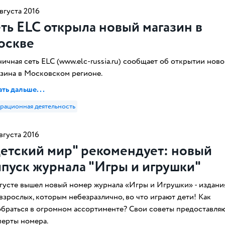
вгуста 2016
ть ELC открыла новый магазин в
оскве
ичная сеть ELC (www.elc-russia.ru) сообщает об открытии ново
азина в Московском регионе.
ть дальше...
рационная деятельность
вгуста 2016
етский мир" рекомендует: новый
пуск журнала "Игры и игрушки"
вгусте вышел новый номер журнала «Игры и Игрушки» - издани
взрослых, которым небезразлично, во что играют дети! Как
обраться в огромном ассортименте? Свои советы предоставля
перты номера.