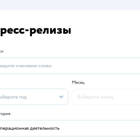
ресс-релизы
ск
Месяц
гория