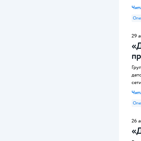
Чита
Опе
29 а
«Д
пр
Гру
дет
сет
Чита
Опе
26 а
«Д