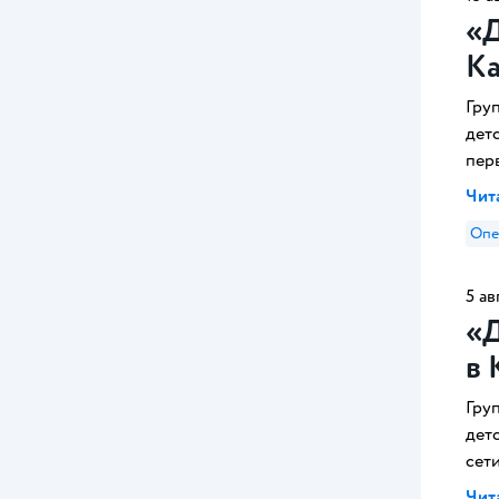
«Д
Ка
Гру
дет
перв
Чита
Опе
5 ав
«Д
в 
Гру
дет
сет
Чита