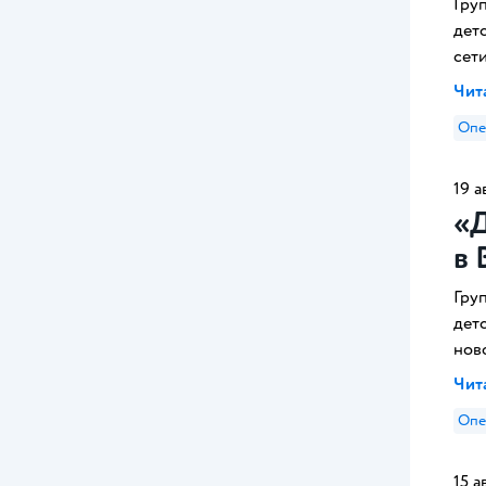
Гру
дет
сети
Чита
Опе
19 а
«Д
в 
Гру
дет
ново
Чита
Опе
15 а