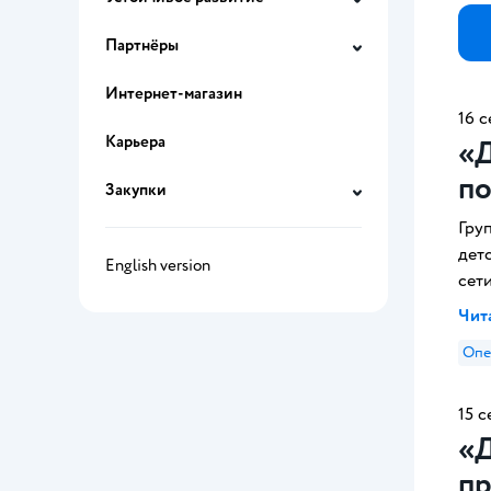
Партнёры
Интернет-магазин
16 с
Карьера
«Д
по
Закупки
Гру
дет
English version
сет
Чита
Опе
15 с
«Д
пр