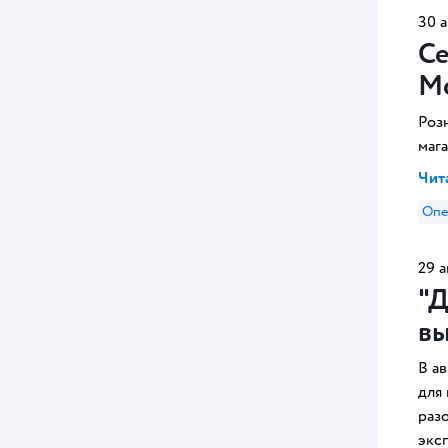
30 а
Се
М
Розн
маг
Чита
Опе
29 а
"Д
вы
В а
для 
раз
экс