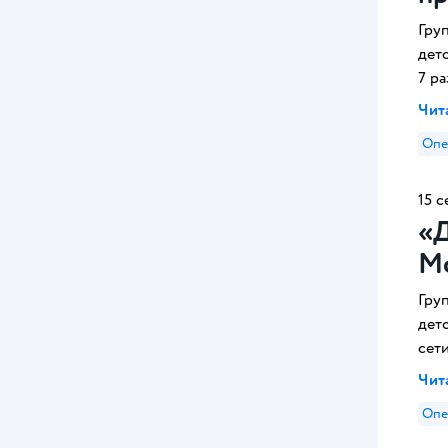
Гру
дет
7 р
Чита
Опе
15 с
«Д
М
Гру
дет
сет
Чита
Опе