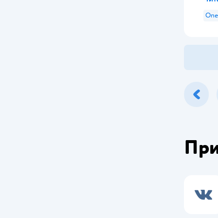
Опе
При