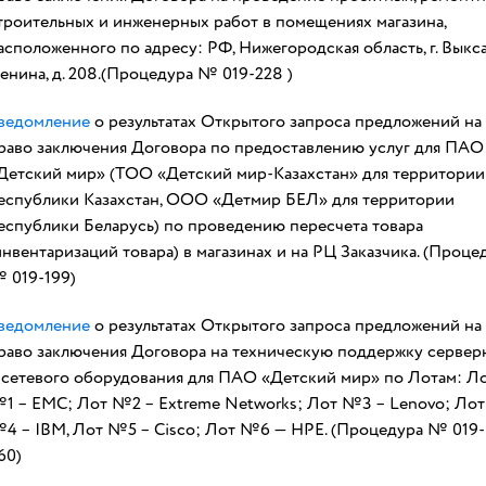
троительных и инженерных работ в помещениях магазина,
асположенного по адресу: РФ, Нижегородская область, г. Выкса,
енина, д. 208.(Процедура № 019-228 )
ведомление
о результатах Открытого запроса предложений на
раво заключения Договора по предоставлению услуг для ПАО
Детский мир» (ТОО «Детский мир-Казахстан» для территории
еспублики Казахстан, ООО «Детмир БЕЛ» для территории
еспублики Беларусь) по проведению пересчета товара
инвентаризаций товара) в магазинах и на РЦ Заказчика. (Проце
 019-199)
ведомление
о результатах Открытого запроса предложений на
раво заключения Договора на техническую поддержку сервер
 сетевого оборудования для ПАО «Детский мир» по Лотам: Л
1 – EMC; Лот №2 – Extreme Networks; Лот №3 – Lenovo; Лот
4 – IBM, Лот №5 – Cisco; Лот №6 — HPE. (Процедура № 019-
60)