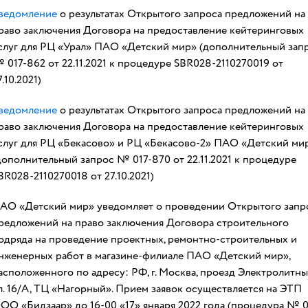
ведомление
о результатах Открытого запроса предложений на
раво заключения Договора на предоставление кейтеринговых
слуг для РЦ «Урал» ПАО «Детский мир» (дополнительный зап
 017-862 от 22.11.2021 к процедуре SBR028-2110270019 от
7.10.2021)
ведомление
о результатах Открытого запроса предложений на
раво заключения Договора на предоставление кейтеринговых
слуг для РЦ «Бекасово» и РЦ «Бекасово-2» ПАО «Детский ми
дополнительный запрос № 017-870 от 22.11.2021 к процедуре
BR028-2110270018 от 27.10.2021)
АО «Детский мир» уведомляет о проведении Открытого запр
редложений на право заключения Договора строительного
одряда на проведение проектных, ремонтно-строительных и
нженерных работ в магазине-филиале ПАО «Детский мир»,
асположенного по адресу: РФ, г. Москва, проезд Электролитны
л. 16/А, ТЦ «Нагорный». Прием заявок осуществляется на ЭТП
ОО «Бидзаар» до 16-00 «17» января 2022 года (процедура № 0