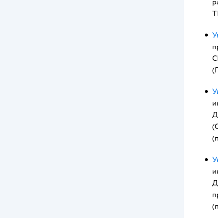
р
Т
У
п
С
(
У
и
Д
(
(
У
и
Д
п
(