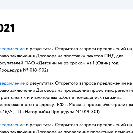
021
ведомление
о результатах Открытого запроса предложений на
раво заключения Договора на ппоставку пакетов ПНД для
окупателей ПАО «Детский мир» сроком на 1 (Один) год.
Процедура № 018-902)
ведомление
о результатах Открытого запроса предложений на
раво заключения Договора на проведение проектных, ремонтн
троительных и инженерных работ в помещениях магазина,
асположенного по адресу: РФ, г. Москва, проезд Электролитны
л. 16/А, ТЦ «Нагорный».(Процедура № 019-301)
ведомление
о результатах Открытого запроса предложений на
раво заключения Договора на проведение проектных, ремонтн