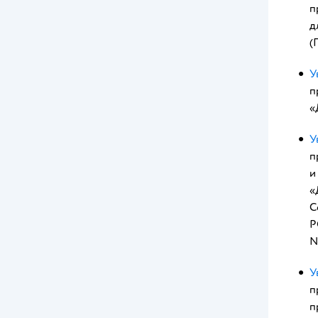
п
д
(
У
п
«
У
п
и
«
С
Р
№
У
п
п