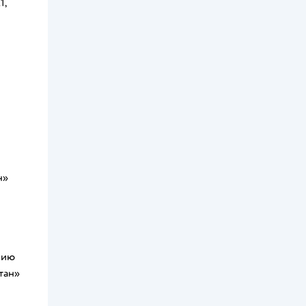
1,
н»
нию
тан»