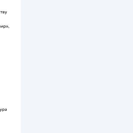
ству
ир»,
дура