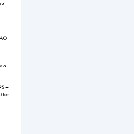
ки
ПАО
нию
№5 —
 Лот