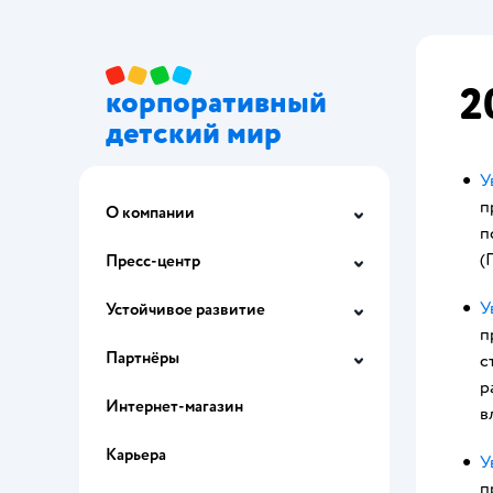
2
корпоративный
детский мир
У
п
О компании
п
(
Пресс-центр
У
Устойчивое развитие
п
Партнёры
с
р
Интернет-магазин
в
Карьера
У
п