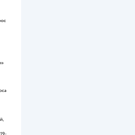
рос
р»
оса
й,
19-