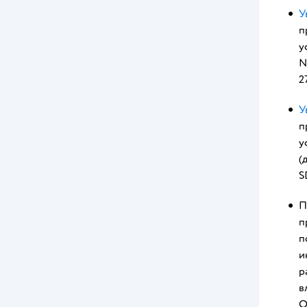
У
п
у
№
2
У
п
у
(
S
П
п
п
и
р
в
О