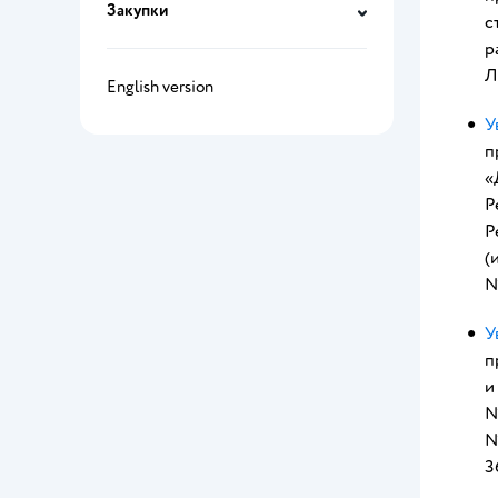
Закупки
с
р
Л
English version
У
п
«
Р
Р
(
№
У
п
и
№
№
3